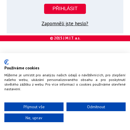
Zapomněli jste heslo?
© 2015 J.M.I.T. a.s.
Používáme cookies
Můžeme je umístit pro analýzu našich údajů o návštěvnících, pro zlepšení
našeho webu, ukázání personalizovaného obsahu a pro poskytnutí
skvělého zážitku z webu. Pro více informací o cookies používáme otevřené
nastavení.
Přijmout vše
Odmítnout
Ne, uprav