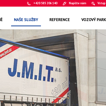
+420 585 206 140
Napište nám
Vstup
MĚ
NAŠE SLUŽBY
REFERENCE
VOZOVÝ PARK