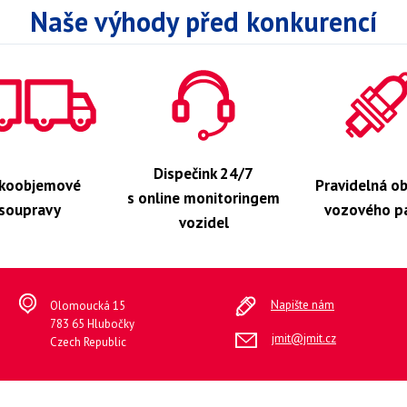
Naše výhody před konkurencí
Dispečink 24/7
lkoobjemové
Pravidelná o
s online monitoringem
soupravy
vozového p
vozidel
Napište nám
Olomoucká 15
783 65 Hlubočky
jmit@jmit.cz
Czech Republic