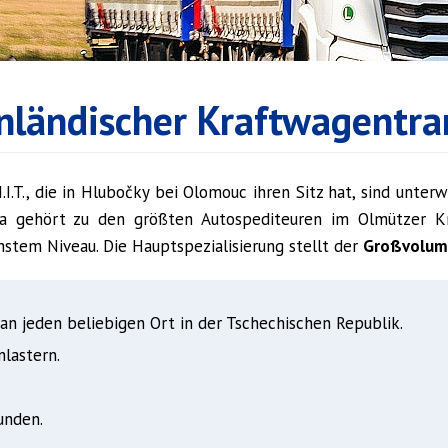
nländischer Kraftwagentra
M.I.T., die in Hlubočky bei Olomouc ihren Sitz hat, sind unte
ma gehört zu den größten Autospediteuren im Olmützer Kre
hstem Niveau. Die Hauptspezialisierung stellt der
Großvolum
n jeden beliebigen Ort in der Tschechischen Republik.
lastern.
unden.