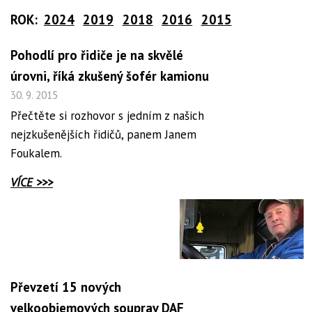
ROK:
2024
2019
2018
2016
2015
Pohodlí pro řidiče je na skvělé
úrovni, říká zkušený šofér kamionu
30. 9. 2015
Přečtěte si rozhovor s jedním z našich
nejzkušenějších řidičů, panem Janem
Foukalem.
VÍCE >>>
Převzetí 15 nových
velkoobjemových souprav DAF