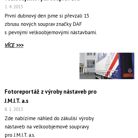
1. 4. 2015
První dubnový den jsme si převzali 15
zbrusu nových souprav značky DAF
s pevnými velkoobjemovými nástavbami.
VÍCE >>>
Fotoreportáž z výroby nástaveb pro
J.M.I.T. a.s
8. 1. 2015
Zde nabízíme náhled do zákulisí výroby
nástaveb na velkoobjemové soupravy
pro J.M.I.T. a.s.