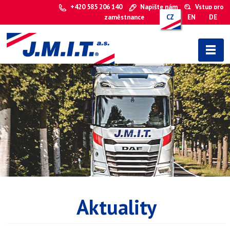
+420 585 206 140
Napište nám
Vstup pro
zaměstnance
CZ
EN
DE
Aktuality